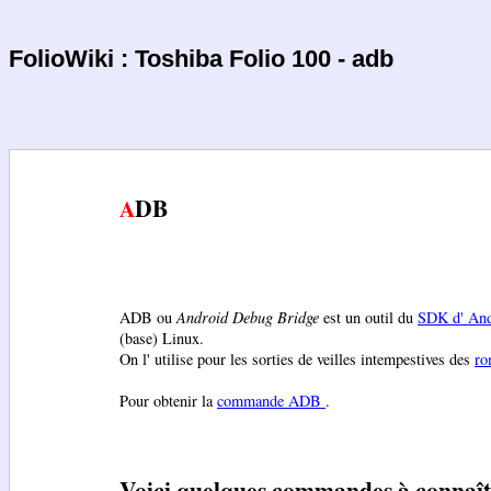
FolioWiki : Toshiba Folio 100 - adb
ADB
ADB ou
Android Debug Bridge
est un outil du
SDK d' An
(base) Linux.
On l' utilise pour les sorties de veilles intempestives des
ro
Pour obtenir la
commande ADB
.
Voici quelques commandes à connaît