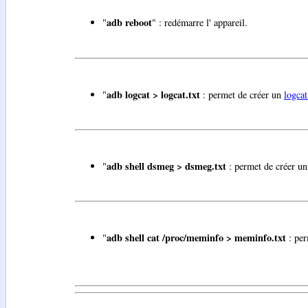
adb reboot
"
" : redémarre l' appareil.
adb logcat > logcat.txt
"
: permet de créer un
logca
adb shell dsmeg > dsmeg.txt
"
: permet de créer un
adb shell cat /proc/meminfo > meminfo.txt
"
: per