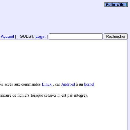
|
Accueil
| | GUEST:
Login
|
voir accès aux commandes
Linux
, car
Android
à un
kernel
onnaire de fichiers lorsque celui-ci n' est pas intégré).