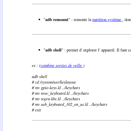
adb remount
"
" : remonte la
partition
système
, don
adb shell
"
" : permet d' explorer l' appareil. Il fau
ex : (
combine sorties de veille
)
adb shell
# cd /system/usr/keylayout
# mv gpio-keys.kl ../keychars
# mv nvec_keyboard.kl ../keychars
# mv tegra-kbc.kl ../keychars
# mv usb_keyboard_102_en_us.kl ../keychars
# exit