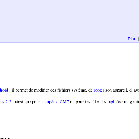
Plan
droid
, il permet de modifier des fichiers système, de
rooter
son appareil, d' a
ms 2.2
, ainsi que pour un
update
CM7
ou pour installer des
.apk
(ex: un gesti
re :