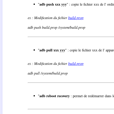
adb push xxx yyy
"
" : copie le fichier xxx de l' ordi
ex : Modification du fichier
build.prop
adb push build.prop /system/build.prop
adb pull xxx yyy
"
" : copie le fichier xxx de l' app
ex : Modification du fichier
build.prop
adb pull /system/build.prop
adb reboot recovery
"
: permet de redémarrer dans l