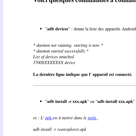
adb devices
"
" : donne la liste des appareils Android
* daemon not running. starting it now *
* daemon started successfully *
List of devices attached
5700XXXXXXXX device
La dernière ligne indique que l' appareil est connecté.
adb install -r xxx.apk
adb install xxx.apk
"
" ou "
"
ex : L'
apk
est à mettre dans le
tools
.
adb install -r rootexplorer.apk