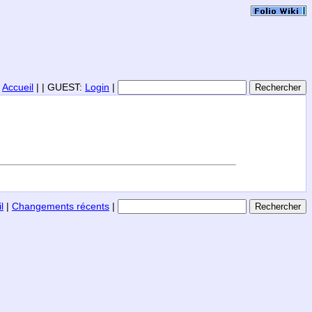
|
Accueil
| | GUEST:
Login
|
l
|
Changements récents
|