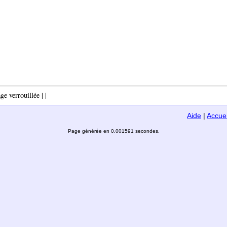
e verrouillée | |
Aide
|
Accuei
Page générée en 0.001591 secondes.