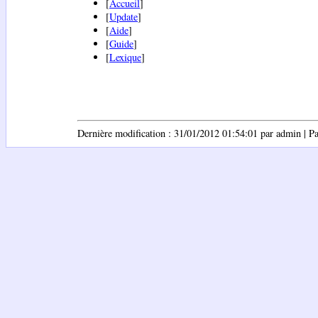
[
Accueil
]
[
Update
]
[
Aide
]
[
Guide
]
[
Lexique
]
Dernière modification : 31/01/2012 01:54:01 par admin | Pag