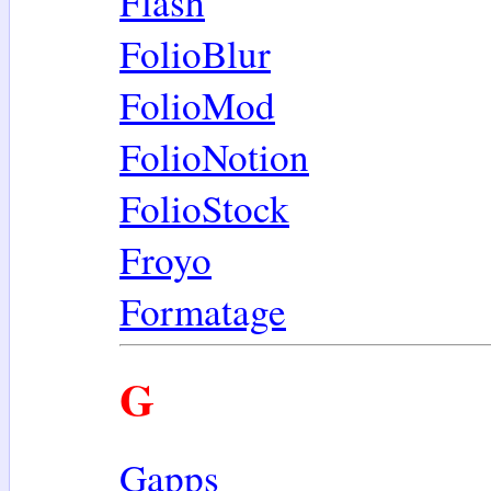
Flash
FolioBlur
FolioMod
FolioNotion
FolioStock
Froyo
Formatage
G
Gapps