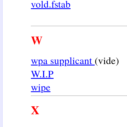
vold.fstab
W
wpa supplicant
(vide)
W.I.P
wipe
X