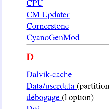
CPU
CM Updater
Cornerstone
CyanoGenMod
D
Dalvik-cache
Data/userdata
(partitio
débogage
(l'option)
Dpi