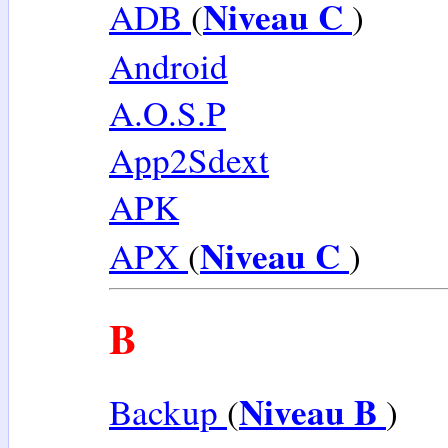
Niveau C
ADB
(
)
Android
A.O.S.P
App2Sdext
APK
Niveau C
APX
(
)
B
Niveau B
Backup
(
)