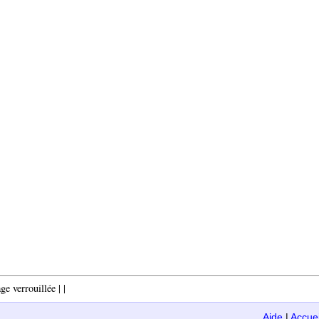
e verrouillée | |
Aide
|
Accuei