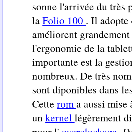
sonne l'arrivée du très
la
Folio 100
. Il adopte
améliorent grandement l
l'ergonomie de la tablet
importante est la gestio
nombreux. De très nomb
sont diponibles dans le
Cette
rom
a aussi mise 
un
kernel
légèrement di
D
pour l'
overclockage
,