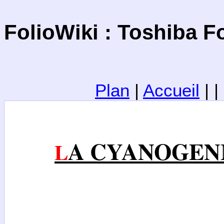
FolioWiki : Toshiba 
Plan
|
Accueil
| 
A CYANOGEN
L