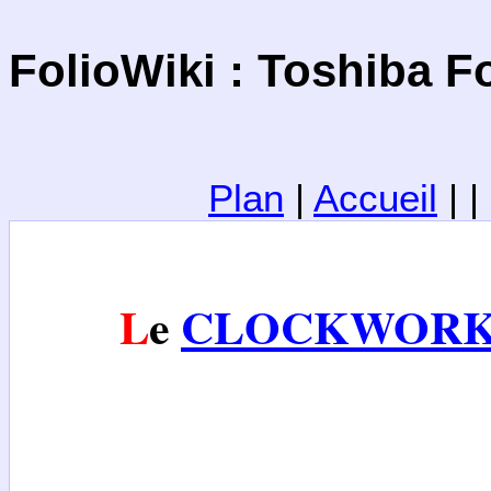
FolioWiki : Toshiba F
Plan
|
Accueil
| 
Le
CLOCKWOR