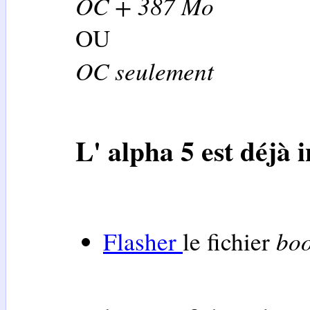
OC + 387 Mo
OU
OC seulement
L' alpha 5 est déjà i
boo
Flasher
le fichier