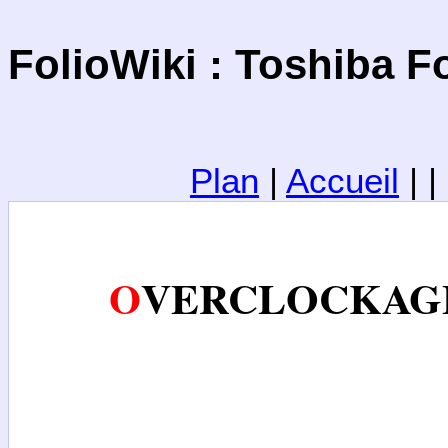
FolioWiki : Toshiba F
Plan
|
Accueil
| 
OVERCLOCKAGE