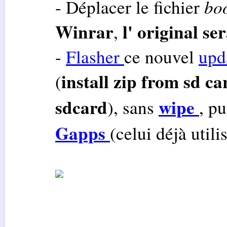
bo
- Déplacer le fichier
Winrar
l' original se
,
-
Flasher
ce nouvel
upd
install zip from sd ca
(
sdcard
wipe
), sans
, p
Gapps
(celui déjà utilis