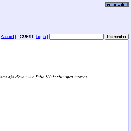
|
Accueil
| | GUEST:
Login
|
).
antes afin d'avoir une Folio 100 le plus open sources