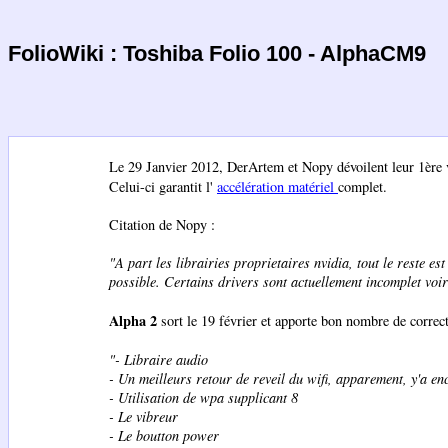
FolioWiki : Toshiba Folio 100 - AlphaCM9
Le 29 Janvier 2012, DerArtem et Nopy dévoilent leur 1ère
Celui-ci garantit l'
accélération matériel
complet.
Citation de Nopy :
"A part les librairies proprietaires nvidia, tout le reste e
possible. Certains drivers sont actuellement incomplet voi
Alpha 2
sort le 19 février et apporte bon nombre de correct
"- Libraire audio
- Un meilleurs retour de reveil du wifi, apparement, y'a e
- Utilisation de wpa supplicant 8
- Le vibreur
- Le boutton power