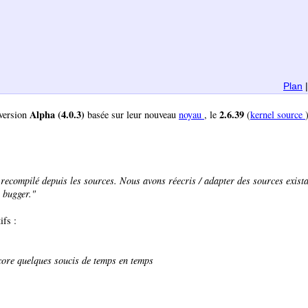
Plan
Alpha (4.0.3)
2.6.39
 version
basée sur leur nouveau
noyau
, le
(
kernel source
st recompilé depuis les sources. Nous avons réecris / adapter des sources exist
r bugger."
ifs :
ncore quelques soucis de temps en temps