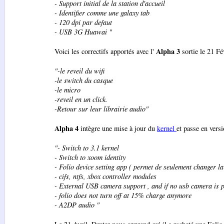
- Support initial de la station d'accueil
- Identifier comme une galaxy tab
- 120 dpi par defaut
- USB 3G Huawai "
Alpha 3
Voici les correctifs apportés avec l'
sortie le 21 Fév
"-le reveil du wifi
-le switch du casque
-le micro
-reveil en un click.
-Retour sur leur librairie audio"
Alpha 4
intègre une mise à jour du
kernel
et passe en vers
"- Switch to 3.1 kernel
- Switch to xoom identity
- Folio device setting app ( permet de seulement changer la 
- cifs, ntfs, xbox controller modules
- External USB camera support , and if no usb camera is p
- folio does not turn off at 15% charge anymore
- A2DP audio "