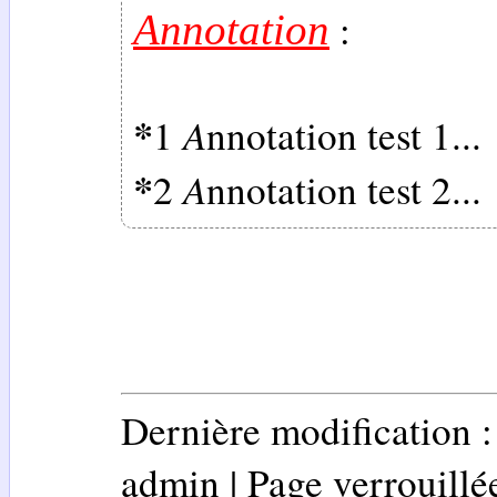
:
Annotation
*
A
1
nnotation test 1...
*
A
2
nnotation test 2...
Dernière modification 
admin | Page verrouillée 