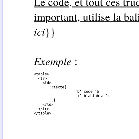
Le code, et tout ces tru
important, utilise la ba
ici
}}
Exemple
:
<table>

  <tr>

    <td>

      !!!texte{

                   'b' code 'b'

                   'i' blablabla 'i'

      ...}

    </td>

  </tr>

</table>