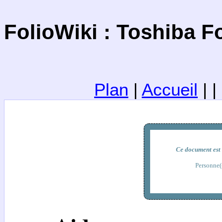
FolioWiki : Toshiba Fo
Plan
|
Accueil
| 
Ce document est 
Personne(s