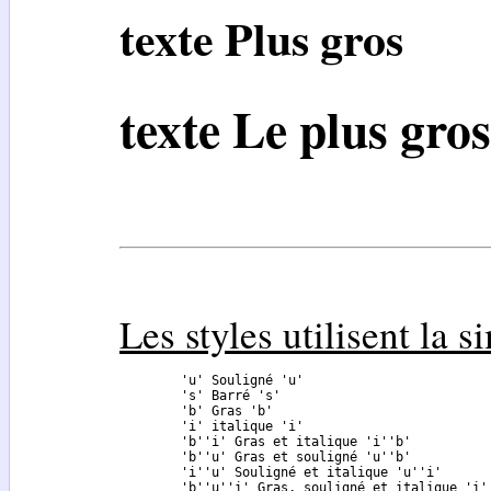
texte Plus gros
texte Le plus gros
Les styles utilisent la 
	'u' Souligné 'u'

	's' Barré 's'

	'b' Gras 'b'

	'i' italique 'i'

	'b''i' Gras et italique 'i''b'

	'b''u' Gras et souligné 'u''b'

	'i''u' Souligné et italique 'u''i'

	'b''u''i' Gras, souligné et italique 'i''u''b'
