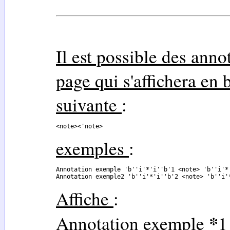
Il est possible des anno
page qui s'affichera en 
suivante
:
<note><'note>
exemples
:
Annotation exemple 'b''i'*'i''b'1 <note> 'b''i'*
Annotation exemple2 'b''i'*'i''b'2 <note> 'b''i'
Affiche
:
*
Annotation exemple
1